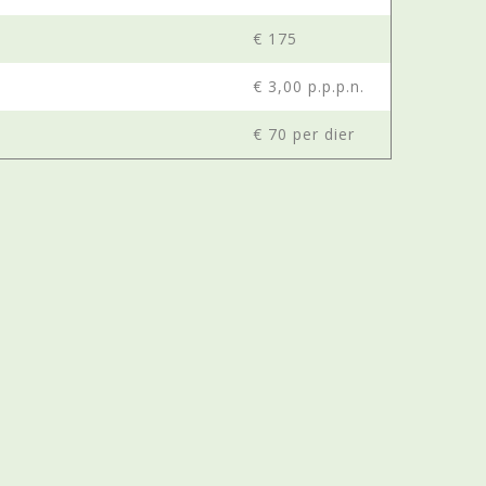
€ 175
€ 3,00 p.p.p.n.
€ 70 per dier