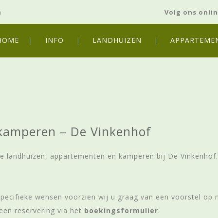
m
Volg ons onlin
HOME
INFO
LANDHUIZEN
APPARTEME
kamperen – De Vinkenhof
nze landhuizen, appartementen en kamperen bij De Vinkenho
 specifieke wensen voorzien wij u graag van een voorstel o
een reservering via het
boekingsformulier
.