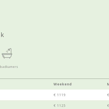
nk
badkamers
Weekend
€ 1119
€ 1125